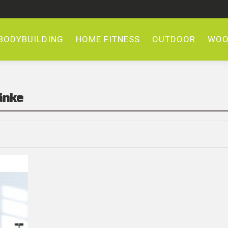
BODYBUILDING
HOME FITNESS
OUTDOOR
WOO
änke