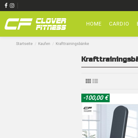
HOME
CARDIO
Startseite
Kaufen
Krafttrainingsbänke
Krafttrainingsb
-100,00 €