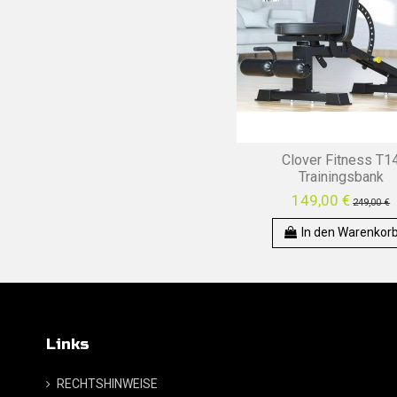
Clover Fitness T1
Trainingsbank
149,00 €
249,00 €
In den Warenkor
Links
RECHTSHINWEISE