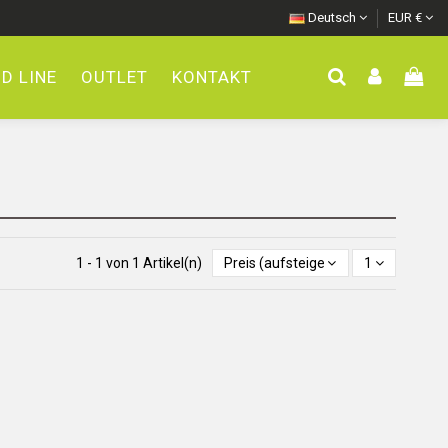
Deutsch
EUR €
D LINE
OUTLET
KONTAKT
1 - 1 von 1 Artikel(n)
Preis (aufsteigend)
1