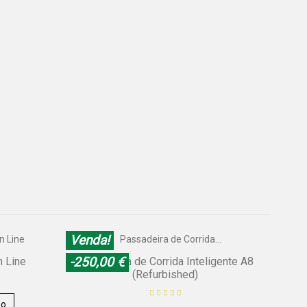
Venda!
-250,00 €
 Line
Passadeira de Corrida Inteligente A8
(Refurbished)
ho