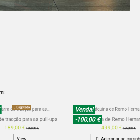
m:
Esgotado
Venda!
-100,00 €
de tracção para as pull-ups
Máquina de Remo Hernan
189,00 €
499,00 €
199,00 €
599,00 €
View
Adicionar ao carrin