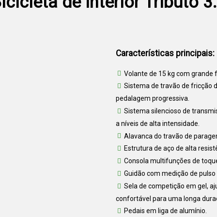
icicleta de Interior Tributo 3
mulher, ela usa-a todos os dias enquanto vê televisão,
Características principais:
Volante de 15 kg com grande 
Sistema de travão de fricção 
pedalagem progressiva.
Sistema silencioso de transmis
a níveis de alta intensidade.
Alavanca do travão de parag
Estrutura de aço de alta resis
Consola multifunções de toque 
Guidão com medição de pulso
Sela de competição em gel, aj
confortável para uma longa dura
Pedais em liga de alumínio.