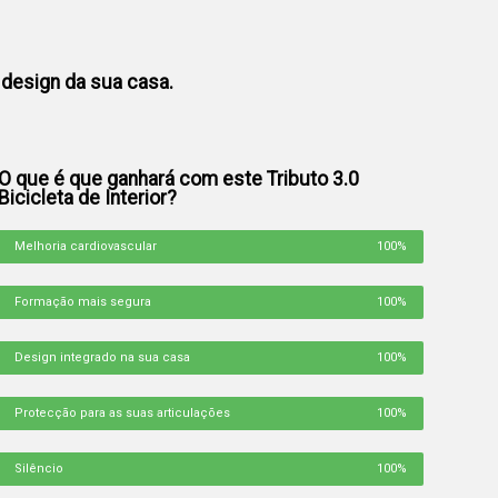
o design da sua casa.
O que é que ganhará com este Tributo 3.0
Bicicleta de Interior?
Melhoria cardiovascular
100%
Formação mais segura
100%
Design integrado na sua casa
100%
Protecção para as suas articulações
100%
Silêncio
100%