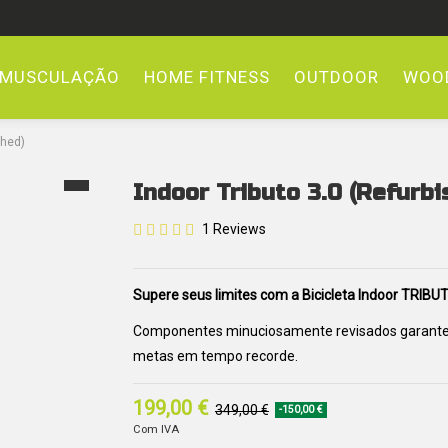
MUSCULAÇÃO
HOME FITNESS
OUTDOOR
WOOD
shed)
Indoor Tributo 3.0 (Refurbi
1 Reviews
Supere seus limites com a Bicicleta Indoor TRIBU
Componentes minuciosamente revisados garantem t
metas em tempo recorde.
199,00 €
349,00 €
-150,00 €
Com IVA