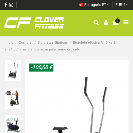
Português PT
EUR €
0
Início
Comprar
Bicicletas Elípticas
Bicicleta elíptica Air Bike 2
em 1 com resistência ao ar para treino cruzado
-100,00 €