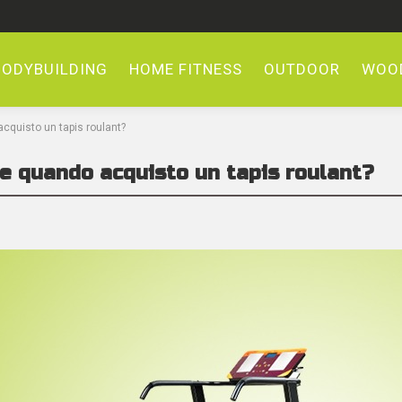
BODYBUILDING
HOME FITNESS
OUTDOOR
WOOD
cquisto un tapis roulant?
e quando acquisto un tapis roulant?