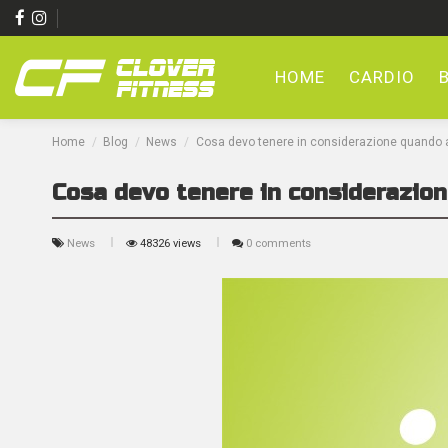
HOME
CARDIO
Home
Blog
News
Cosa devo tenere in considerazione quando a
Cosa devo tenere in considerazion
News
48326 views
0 comments