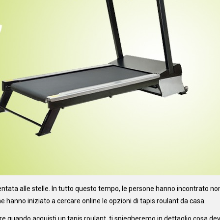
ntata alle stelle. In tutto questo tempo, le persone hanno incontrato non 
e hanno iniziato a cercare online le opzioni di tapis roulant da casa.
e quando acquisti un tapis roulant, ti spiegheremo in dettaglio cosa dev