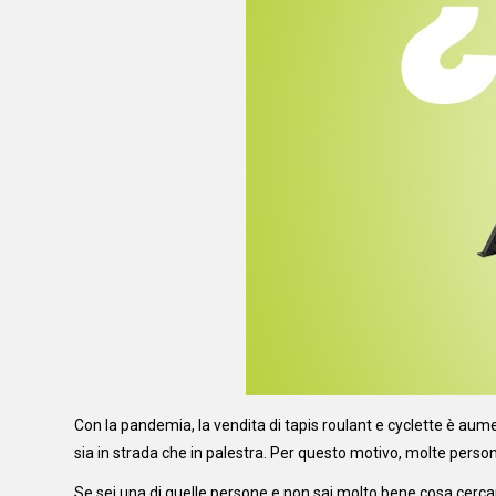
Con la pandemia, la vendita di tapis roulant e cyclette è aume
sia in strada che in palestra. Per questo motivo, molte person
Se sei una di quelle persone e non sai molto bene cosa cercar