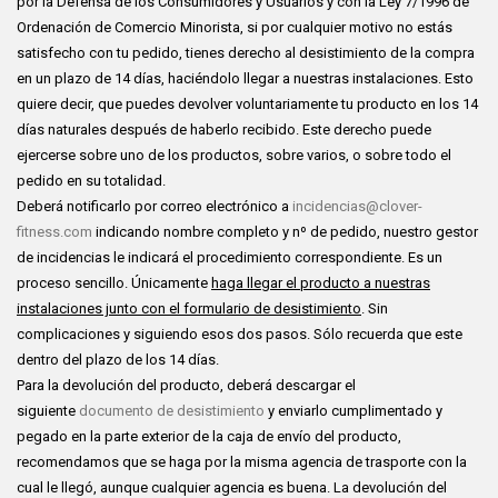
por la Defensa de los Consumidores y Usuarios y con la Ley 7/1996 de
Ordenación de Comercio Minorista, si por cualquier motivo no estás
satisfecho con tu pedido, tienes derecho al desistimiento de la compra
en un plazo de 14 días, haciéndolo llegar a nuestras instalaciones. Esto
quiere decir, que puedes devolver voluntariamente tu producto en los 14
días naturales después de haberlo recibido. Este derecho puede
ejercerse sobre uno de los productos, sobre varios, o sobre todo el
pedido en su totalidad.
Deberá notificarlo por correo electrónico a
incidencias@clover-
fitness.com
indicando nombre completo y nº de pedido, nuestro gestor
de incidencias le indicará el procedimiento correspondiente. Es un
proceso sencillo. Únicamente
haga llegar el producto a nuestras
instalaciones junto con el formulario de desistimiento
. Sin
complicaciones y siguiendo esos dos pasos. Sólo recuerda que este
dentro del plazo de los 14 días.
Para la devolución del producto, deberá descargar el
siguiente
documento de desistimiento
y enviarlo cumplimentado y
pegado en la parte exterior de la caja de envío del producto,
recomendamos que se haga por la misma agencia de trasporte con la
cual le llegó, aunque cualquier agencia es buena. La devolución del