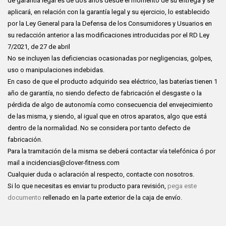
de garantía legal es de dos años desde el momento de su entrega y se
aplicará, en relación con la garantía legal y su ejercicio, lo establecido
por la Ley General para la Defensa de los Consumidores y Usuarios en
su redacción anterior a las modificaciones introducidas por el RD Ley
7/2021, de 27 de abril
No se incluyen las deficiencias ocasionadas por negligencias, golpes,
uso o manipulaciones indebidas.
En caso de que el producto adquirido sea eléctrico, las baterías tienen 1
año de garantía, no siendo defecto de fabricación el desgaste o la
pérdida de algo de autonomía como consecuencia del envejecimiento
de las misma, y siendo, al igual que en otros aparatos, algo que está
dentro de la normalidad. No se considera por tanto defecto de
fabricación.
Para la tramitación de la misma se deberá contactar vía telefónica ó por
mail a incidencias@clover-fitness.com
Cualquier duda o aclaración al respecto, contacte con nosotros.
Si lo que necesitas es enviar tu producto para revisión,
pega este
documento
rellenado en la parte exterior de la caja de envío.