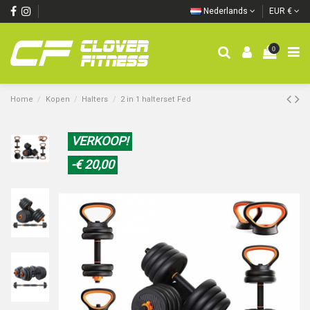
Nederlands
EUR €
0
Home
Kopen
Halters
2 in 1 halterset Fed
VERKOOP!
-€ 20,00