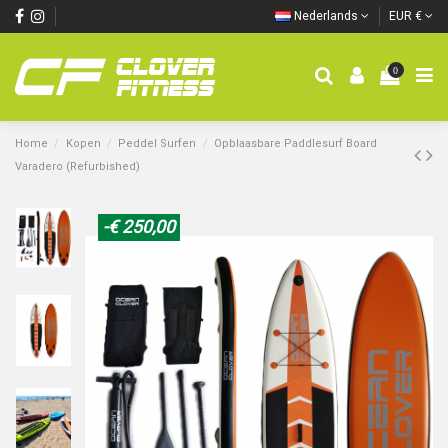
Nederlands
EUR €
0
Home
Kopen
Peddel Surfen
Opblaasbare Paddlesurf Board
Varadero (Refurbished)
-€ 250,00