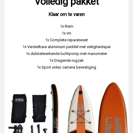
Volledig pakket
Klaar om te varen
1x Riem
1x vin
1x Complete reparatieset
1x Verstelbare aluminium peddel met veiligheidspal
1x dubbelwerkende luchtpomp met manometer
1x Dragende rugzak
1x Sport video camera bevestiging