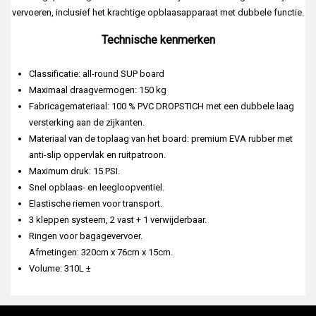
vervoeren, inclusief het krachtige opblaasapparaat met dubbele functie.
Technische kenmerken
Classificatie: all-round SUP board
Maximaal draagvermogen: 150 kg
Fabricagemateriaal: 100 % PVC DROPSTICH met een dubbele laag
versterking aan de zijkanten.
Materiaal van de toplaag van het board: premium EVA rubber met
anti-slip oppervlak en ruitpatroon.
Maximum druk: 15 PSI.
Snel opblaas- en leegloopventiel.
Elastische riemen voor transport.
3 kleppen systeem, 2 vast + 1 verwijderbaar.
Ringen voor bagagevervoer.
Afmetingen: 320cm x 76cm x 15cm.
Volume: 310L ±