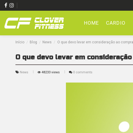
HOME
CARDIO
Início
Blog
News
O que devo levar em consideração ao compra
O que devo levar em consideração
News
48233 views
0 comments