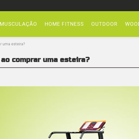
MUSCULAÇÃO
HOME FITNESS
OUTDOOR
WOOD
r uma esteira?
 ao comprar uma esteira?