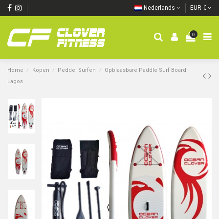
Nederlands
EUR €
0
Home
Kopen
Peddel Surfen
Opblaasbare Paddle Surf Board
Lagos