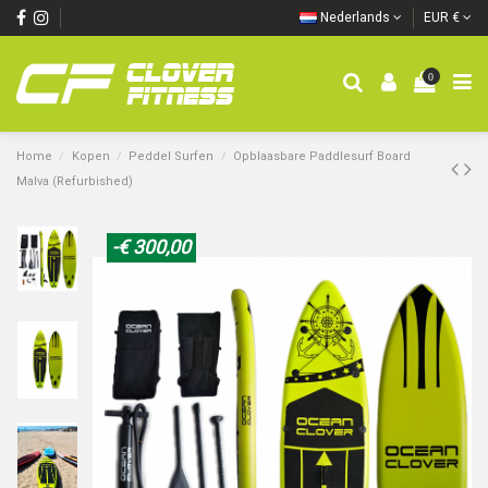
Nederlands
EUR €
0
Home
Kopen
Peddel Surfen
Opblaasbare Paddlesurf Board
Malva (Refurbished)
-€ 300,00