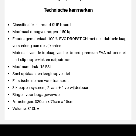
Technische kenmerken
Classificatie: all-round SUP board
Maximaal draagvermogen: 150 kg
Fabricagemateriaal: 100 % PVC DROPSTICH met een dubbele laag
versterking aan de zijkanten.
Materiaal van de toplaag van het board: premium EVA rubber met
anti-slip oppervlak en ruitpatroon.
Maximum druk: 15 PSI.
Snel opblaas- en leegloopventiel.
Elastische riemen voor transport.
3 kleppen systeem, 2 vast + 1 verwijderbaar.
Ringen voor bagagevervoer.
Afmetingen: 320cm x 76cm x 15cm.
Volume: 310L ±