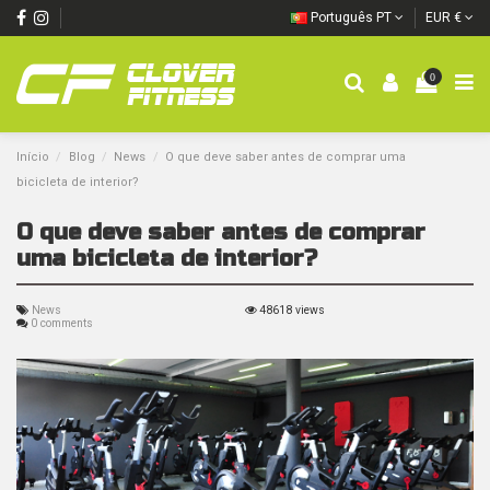
Português PT
EUR €
0
Início
Blog
News
O que deve saber antes de comprar uma
bicicleta de interior?
O que deve saber antes de comprar
uma bicicleta de interior?
News
48618 views
0 comments